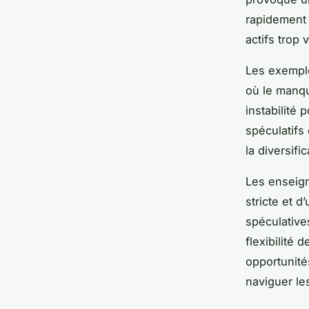
rapidement 
actifs trop v
Les exemple
où le manqu
instabilité 
spéculatifs
la diversif
Les enseign
stricte et d
spéculative
flexibilité 
opportunité
naviguer le