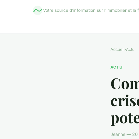
Votre source d'information sur l'immobilier et la
Accueil
›
Actu
ACTU
Com
cris
pote
Jeanne — 20 j