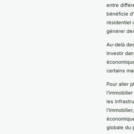
entre différ
bénéficie d
résidentiel 
générer des
Au-delà des 
Investir da
économiques
certains ma
Pour aller p
l’immobilie
les infrast
l’immobilie
économiques
globale du p