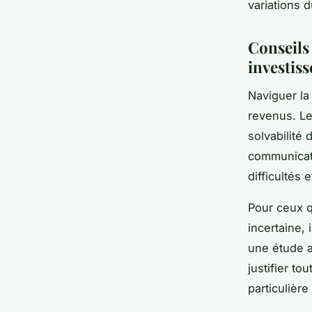
variations 
Conseils
investis
Naviguer la
revenus. Les
solvabilité
communicati
difficultés 
Pour ceux q
incertaine, 
une étude a
justifier t
particulièr