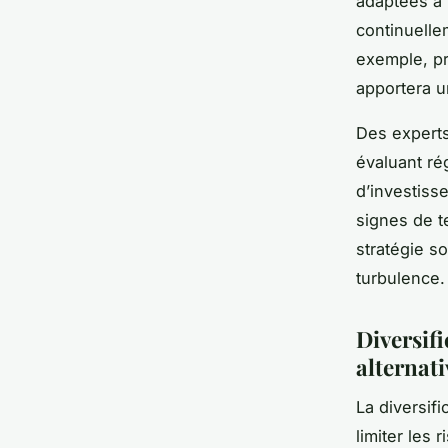
adaptées à 
continuelle
exemple, pr
apportera u
Des experts 
évaluant ré
d’investiss
signes de te
stratégie s
turbulence.
Diversif
alternat
La diversif
limiter les 