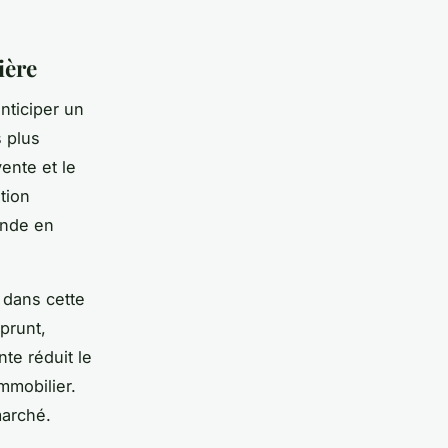
ière
anticiper un
 plus
ente et le
tion
ande en
l dans cette
prunt,
nte réduit le
mmobilier.
marché.