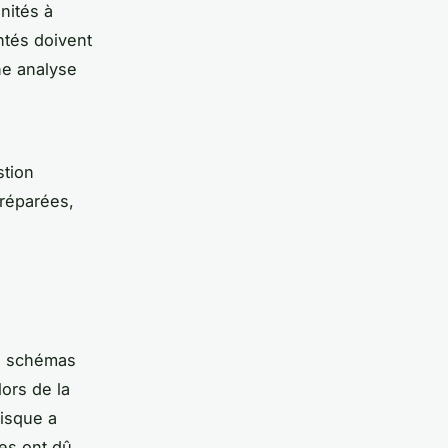
nités à
ntés doivent
Une analyse
stion
préparées,
es schémas
ors de la
risque a
res ont dû