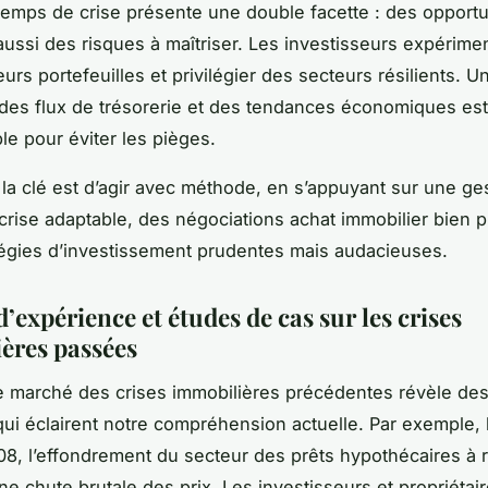
 temps de crise présente une double facette : des opportu
 aussi des risques à maîtriser. Les investisseurs expérime
leurs portefeuilles et privilégier des secteurs résilients. 
des flux de trésorerie et des tendances économiques est
le pour éviter les pièges.
la clé est d’agir avec méthode, en s’appuyant sur une ge
 crise adaptable, des négociations achat immobilier bien 
tégies d’investissement prudentes mais audacieuses.
’expérience et études de cas sur les crises
ères passées
e marché des crises immobilières précédentes révèle d
qui éclairent notre compréhension actuelle. Par exemple, l
08, l’effondrement du secteur des prêts hypothécaires à 
e chute brutale des prix. Les investisseurs et propriétai