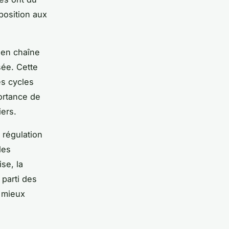
position aux
 en chaîne
sée. Cette
es cycles
ortance de
iers.
 régulation
les
se, la
 parti des
e mieux