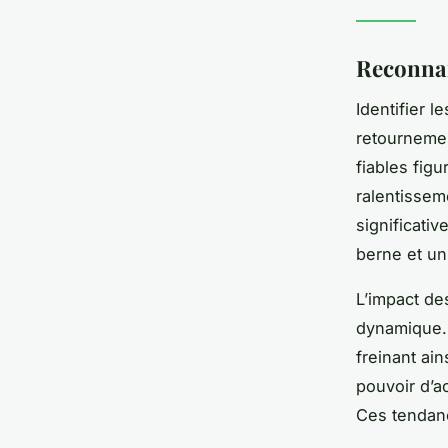
Reconnai
Identifier l
retournemen
fiables fig
ralentissem
significati
berne et un 
L’impact des
dynamique. 
freinant ain
pouvoir d’ac
Ces tendanc