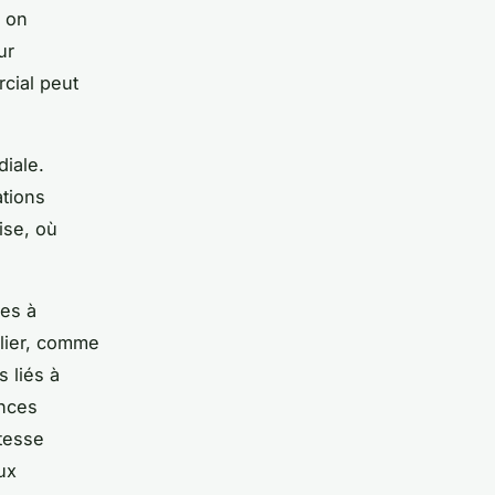
, on
ur
rcial peut
diale.
ations
ise, où
ves à
ilier, comme
 liés à
ences
stesse
ux