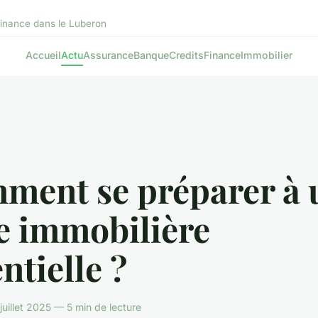
 finance dans le Luberon
Accueil
Actu
Assurance
Banque
Credits
Finance
Immobilier
ment se préparer à 
e immobilière
ntielle ?
uillet 2025 — 5 min de lecture