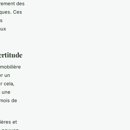
èrement des
iques. Ces
es
aux
ertitude
mmobilière
er un
r cela,
t une
 mois de
ières et