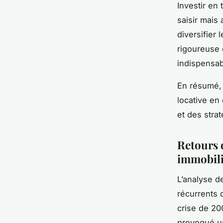
Investir en
saisir mais
diversifier 
rigoureuse 
indispensab
En résumé, 
locative en
et des stra
Retours d
immobili
L’analyse d
récurrents 
crise de 20
provoqué un