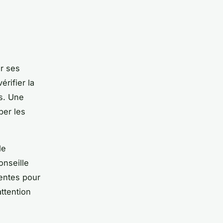
er ses
érifier la
és. Une
per les
de
onseille
centes pour
attention