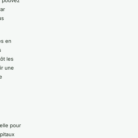
us pouvez
Par
us
tés en
s
ôt les
tir une
e
elle pour
apitaux