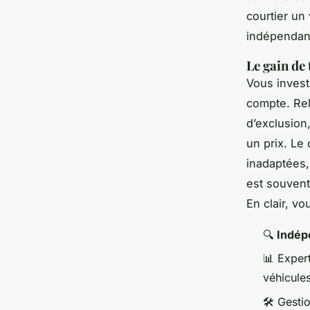
courtier un
indépendanc
Le gain de
Vous invest
compte. Rel
d’exclusion
un prix. Le 
inadaptées,
est souven
En clair, v
🔍
Indép
📊 Expert
véhicule
🛠️ Gesti