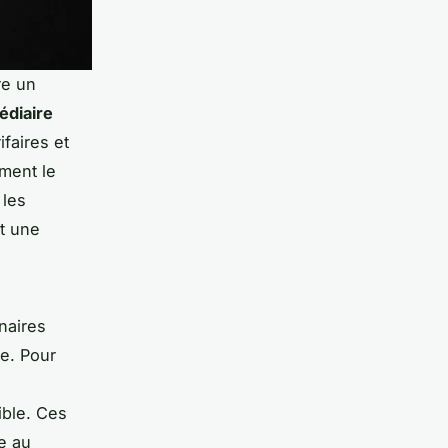
re un
édiaire
ifaires et
ement le
 les
st une
naires
e. Pour
ible. Ces
e au