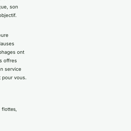
eçue, son
bjectif.
eure
clauses
ophages ont
es offres
on service
ct pour vous.
flottes,