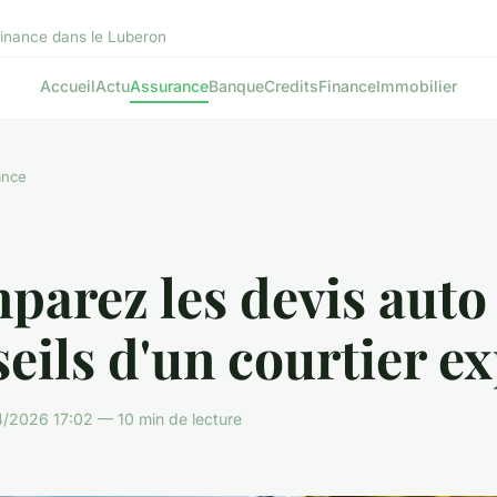
 finance dans le Luberon
Accueil
Actu
Assurance
Banque
Credits
Finance
Immobilier
ance
arez les devis auto 
eils d'un courtier e
/2026 17:02 — 10 min de lecture