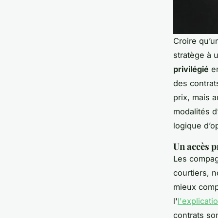
Croire qu’u
stratège à 
privilégié
en
des contrat
prix, mais a
modalités d
logique d’op
Un accès p
Les compagn
courtiers,
mieux compr
l'
l'explicati
contrats so