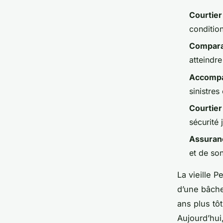
Courtier
conditio
Compara
atteindr
Accompa
sinistres
Courtier
sécurité 
Assuran
et de son
La vieille 
d’une bâche
ans plus tô
Aujourd’hui