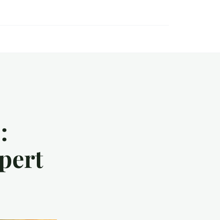
:
xpert