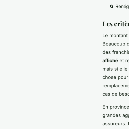
🔄 Renég
Les critè
Le montant d
Beaucoup d’
des franchi
affiché
et r
mais si ell
chose pour l
remplacemen
cas de beso
En province
grandes agg
assureurs. U