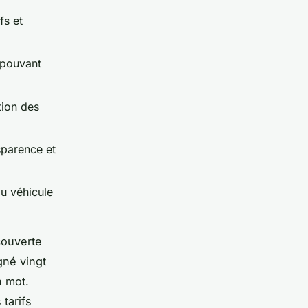
fs et
x pouvant
tion des
nsparence et
du véhicule
couverte
gné vingt
n mot.
tarifs