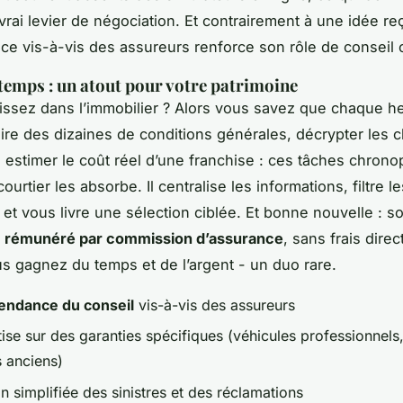
 vrai levier de négociation. Et contrairement à une idée r
e vis-à-vis des assureurs renforce son rôle de conseil o
 temps : un atout pour votre patrimoine
issez dans l’immobilier ? Alors vous savez que chaque h
ire des dizaines de conditions générales, décrypter les 
, estimer le coût réel d’une franchise : ces tâches chron
courtier les absorbe. Il centralise les informations, filtre l
 et vous livre une sélection ciblée. Et bonne nouvelle : s
t
rémunéré par commission d’assurance
, sans frais dire
ous gagnez du temps et de l’argent - un duo rare.
endance du conseil
vis-à-vis des assureurs
ise sur des garanties spécifiques (véhicules professionnels, 
s anciens)
on simplifiée des sinistres et des réclamations