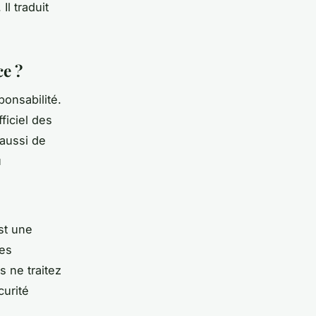
Il traduit
e ?
ponsabilité.
fficiel des
 aussi de
u
st une
ses
s ne traitez
curité