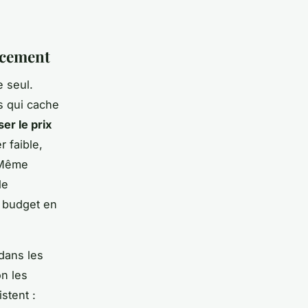
cacement
e seul.
s qui cache
er le prix
 faible,
. Même
le
e budget en
 dans les
n les
stent :