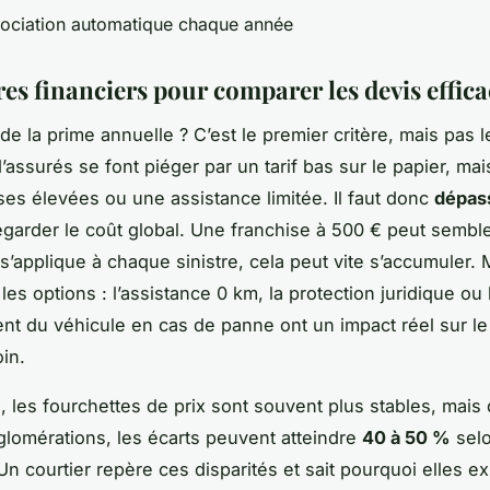
ociation automatique chaque année
res financiers pour comparer les devis effi
e la prime annuelle ? C’est le premier critère, mais pas l
assurés se font piéger par un tarif bas sur le papier, mai
ses élevées ou une assistance limitée. Il faut donc
dépass
egarder le coût global. Une franchise à 500 € peut sembler
e s’applique à chaque sinistre, cela peut vite s’accumuler
es options : l’assistance 0 km, la protection juridique ou 
t du véhicule en cas de panne ont un impact réel sur l
in.
, les fourchettes de prix sont souvent plus stables, mais
lomérations, les écarts peuvent atteindre
40 à 50 %
selo
n courtier repère ces disparités et sait pourquoi elles exi