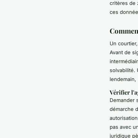
critères de 
ces données
Comment 
Un courtier
Avant de sig
intermédiai
solvabilité
lendemain, 
Vérifier l
Demander s
démarche de
autorisatio
pas avec un
juridique pè